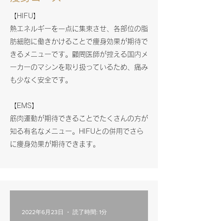
【HIFU】
熱エネルギーを一点に集束させ、各部位の脂
肪細胞に働きかけることで痩身効果が期待で
きるメニューです。顧問医師が控える国内メ
ーカーのマシンを取り扱っているため、痛み
も少なく安全です。
【EMS】
​筋肉運動が期待できることでたくさんの方が
知る有名なメニュー。HIFUとの併用でさら
に痩身効果が期待できます。
2022年6月23日
読了時間: 1分