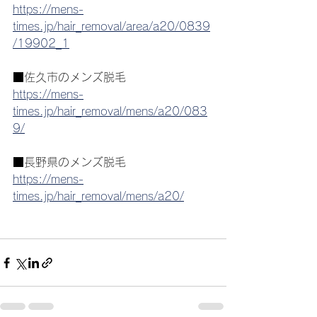
https://mens-
times.jp/hair_removal/area/a20/0839
/19902_1
■佐久市のメンズ脱毛
https://mens-
times.jp/hair_removal/mens/a20/083
9/
■長野県のメンズ脱毛
https://mens-
times.jp/hair_removal/mens/a20/